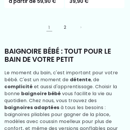
Prix
à partir de 59,90 €
Prix
39,90 €
habituel
habituel
1
2
BAIGNOIRE BÉBÉ : TOUT POUR LE
BAIN DE VOTRE PETIT
Le moment du bain, c'est important pour votre
bébé. C'est un moment de
détente
, de
complicité
et aussi d'apprentissage. Choisir la
bonne
baignoire bébé
vous facilite la vie au
quotidien. Chez nous, vous trouvez des
baignoires adaptées
à tous les besoins :
baignoires pliables pour gagner de la place,
modèles avec coussin moelleux pour plus de
confort, et même des versions gonflables pour