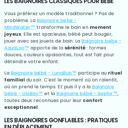
LES BAIGNOIRES CLASSIQUES POUR BÉBÉ
Vous préférez un modèle traditionnel ? Pas de
problème. La
Baignoire bebe -
MindWater™
transforme le bain en
moment
joyeux
. Elle est spacieuse, bébé peut bouger,
jouer avec ses jouets de bain. La
Baignoire bebe -
AquaLoo™
apporte de la
sérénité
: formes
douces, couleurs apaisantes, tout est fait pour
détendre votre enfant.
La
Baignoire bébé - LunaBub™
participe au
rituel
familial
du soir. C'est le moment où on ralentit,
où on prend le temps. Et puis il y a la
Baignoire
bébé - LilaBay™
et la
Baignoire bébé - Saphir™
,
toutes deux reconnues pour leur
confort
exceptionnel
.
LES BAIGNOIRES GONFLABLES : PRATIQUES
EN DÉPLACEMENT