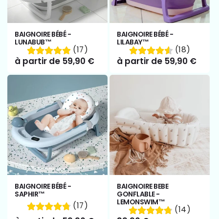
BAIGNOIRE BÉBÉ -
BAIGNOIRE BÉBÉ -
LUNABUB™
LILABAY™
(17)
(18)
Prix
à partir de 59,90 €
Prix
à partir de 59,90 €
habituel
habituel
BAIGNOIRE BÉBÉ -
BAIGNOIRE BEBE
SAPHIR™
GONFLABLE -
LEMONSWIM™
(17)
(14)