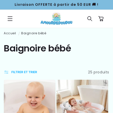
ET
Livraison OFFERTE à partir de 50 EUR 🚚 !
PASSER
AU
CONTENU
Panier
Accueil
Baignoire bébé
C
Baignoire bébé
o
l
25 produits
FILTRER ET TRIER
l
e