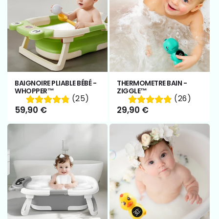
BAIGNOIRE PLIABLE BÉBÉ -
THERMOMETRE BAIN -
WHOPPER™
ZIGGLE™
(25)
(26)
Prix
59,90 €
Prix
29,90 €
habituel
habituel