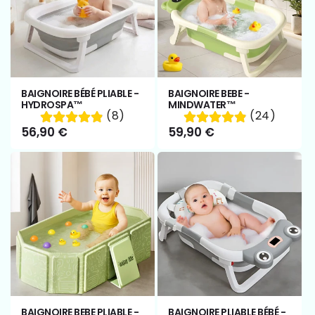
BAIGNOIRE BÉBÉ PLIABLE -
BAIGNOIRE BEBE -
HYDROSPA™
MINDWATER™
(8)
(24)
Prix
56,90 €
Prix
59,90 €
habituel
habituel
BAIGNOIRE BEBE PLIABLE -
BAIGNOIRE PLIABLE BÉBÉ -