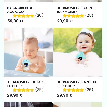
BAIGNOIRE BEBE -
THERMOMÈTRE POUR LE
AQUALOO™
BAIN - DEUFF™
(20)
(25)
Prix
59,90 €
Prix
29,90 €
habituel
habituel
THERMOMETRE DE BAIN -
THERMOMETRE BAIN BEBE
OTCHIE™
- PINGOH™
(25)
(26)
Prix
29,90 €
Prix
29,90 €
habituel
habituel