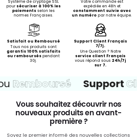
Système de cryptage SSL
Votre commande est
pour
sécuriser à 100% les
expédiée en 48h et
paiements
selon les
constamment suivie avec
normes Françaises.
un numéro
par notre équipe.
Satisfait ou Remboursé
Support Client Français
7/7j.
Tous nos produits sont
garantis 100% satisfaits
Une Question ? Notre
ou remboursés
pendant
service client Français
30j.
vous répond sous
24h/7j
sur 7.
emboursé
Support
Client
Vous souhaitez découvrir nos
nouveaux produits en avant-
première ?
Soyez le premier informé des nouvelles collections