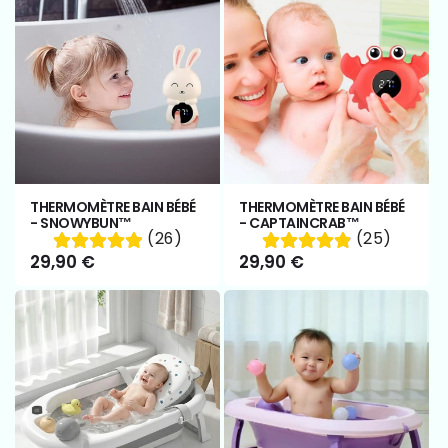
THERMOMÈTRE BAIN BÉBÉ
THERMOMÈTRE BAIN BÉBÉ
- SNOWYBUN™
- CAPTAINCRAB™
(26)
(25)
Prix
29,90 €
Prix
29,90 €
habituel
habituel