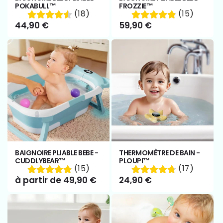
POKABULL™
FROZZIE™
(18)
(15)
Prix
44,90 €
Prix
59,90 €
habituel
habituel
BAIGNOIRE PLIABLE BEBE -
THERMOMÈTRE DE BAIN -
CUDDLYBEAR™
PLOUPI™
(15)
(17)
Prix
à partir de 49,90 €
Prix
24,90 €
habituel
habituel