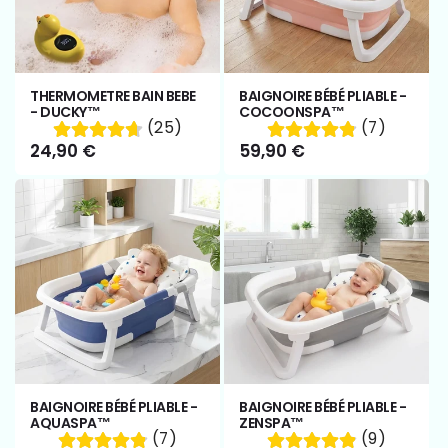
c
t
THERMOMETRE BAIN BEBE
BAIGNOIRE BÉBÉ PLIABLE -
i
- DUCKY™
COCOONSPA™
(25)
(7)
Prix
24,90 €
Prix
59,90 €
o
habituel
habituel
n
:
BAIGNOIRE BÉBÉ PLIABLE -
BAIGNOIRE BÉBÉ PLIABLE -
AQUASPA™
ZENSPA™
(7)
(9)