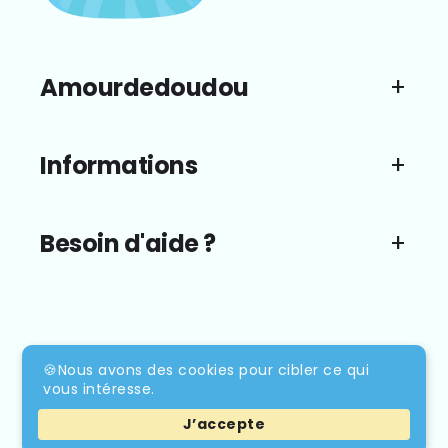
Amourdedoudou
Informations
Besoin d'aide ?
Moyens
de
🍪Nous avons des cookies pour cibler ce qui
vous intéresse.
paiement
J’accepte
© 2026,
Amourdedoudou
E.L