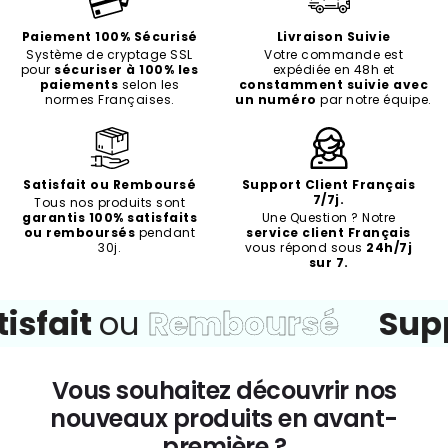
Paiement 100% Sécurisé
Livraison Suivie
Système de cryptage SSL
Votre commande est
pour
sécuriser à 100% les
expédiée en 48h et
paiements
selon les
constamment suivie avec
normes Françaises.
un numéro
par notre équipe.
Satisfait ou Remboursé
Support Client Français
7/7j.
Tous nos produits sont
garantis 100% satisfaits
Une Question ? Notre
ou remboursés
pendant
service client Français
30j.
vous répond sous
24h/7j
sur 7.
isfait
ou
Remboursé
Supp
Vous souhaitez découvrir nos
nouveaux produits en avant-
première ?