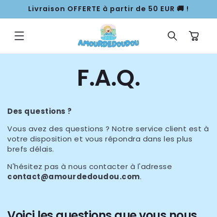
ET
Livraison OFFERTE à partir de 50 EUR 🚚 !
PASSER
AU
CONTENU
Panier
F.A.Q.
Des questions ?
Vous avez des questions ? Notre service client est à
votre disposition et vous répondra dans les plus
brefs délais.
N'hésitez pas à nous contacter à l'adresse
contact@amourdedoudou
.com
.
Voici les questions que vous nous