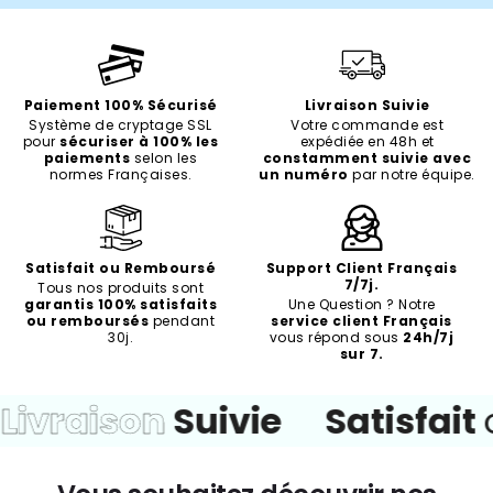
Paiement 100% Sécurisé
Livraison Suivie
Système de cryptage SSL
Votre commande est
pour
sécuriser à 100% les
expédiée en 48h et
paiements
selon les
constamment suivie avec
normes Françaises.
un numéro
par notre équipe.
Satisfait ou Remboursé
Support Client Français
7/7j.
Tous nos produits sont
garantis 100% satisfaits
Une Question ? Notre
ou remboursés
pendant
service client Français
30j.
vous répond sous
24h/7j
sur 7.
Livraison
Suivie
Satisfait