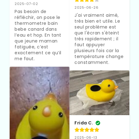
2025-07-02
2025-06-26
Pas besoin de 
J'ai vraiment aimé, 
réfléchir, on pose le 
très bien et utile. Le 
thermometre bain 
seul problème est 
bebe canard dans 
que l'écran s'éteint 
l’eau et hop. En tant 
très rapidement ; il 
que jeune maman 
faut appuyer 
fatiguée, c’est 
plusieurs fois car la 
exactement ce qu’il 
température change 
me faut.
constamment.
Frida C.
2025-06-13