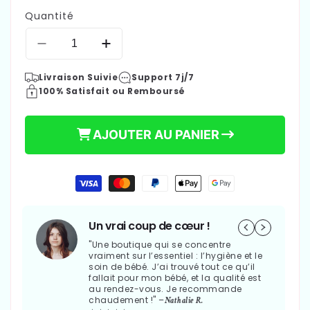
Quantité
Réduire
Augmenter
la
la
Livraison Suivie
Support 7j/7
quantité
quantité
100% Satisfait ou Remboursé
de
de
THERMOMETRE
THERMOMETRE
BAIN
BAIN
AJOUTER AU PANIER
BEBE
BEBE
-
-
DUCKY™
DUCKY™
Moyens
24,90 €
Prix
de
paiement
habituel
Un vrai coup de cœur !
"Une boutique qui se concentre
vraiment sur l’essentiel : l’hygiène et le
soin de bébé. J’ai trouvé tout ce qu’il
fallait pour mon bébé, et la qualité est
au rendez-vous. Je recommande
chaudement !" –
Nathalie R.