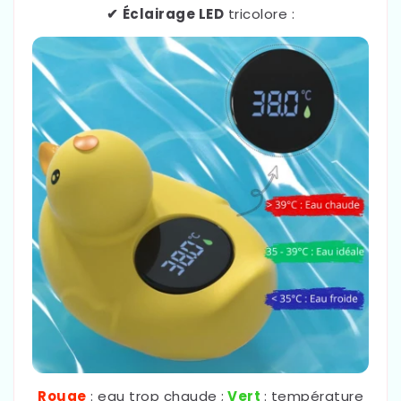
✔
Éclairage LED
tricolore :
Rouge
: eau trop chaude ;
Vert
: température