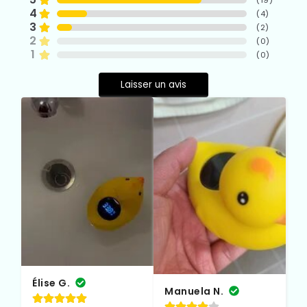
(
19
)
4
(
4
)
3
(
2
)
2
(
0
)
1
(
0
)
Laisser un avis
Élise G.
Manuela N.