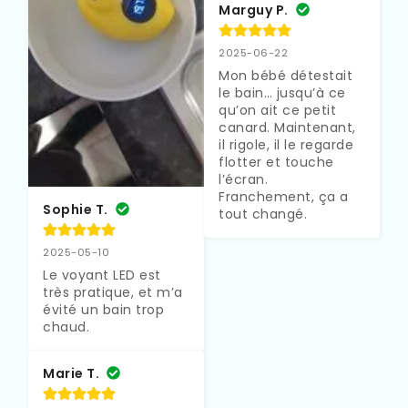
Marguy P.
2025-06-22
Mon bébé détestait 
le bain… jusqu’à ce 
qu’on ait ce petit 
canard. Maintenant, 
il rigole, il le regarde 
flotter et touche 
l’écran. 
Franchement, ça a 
Sophie T.
tout changé.
2025-05-10
Le voyant LED est 
très pratique, et m’a 
évité un bain trop 
chaud.
Marie T.