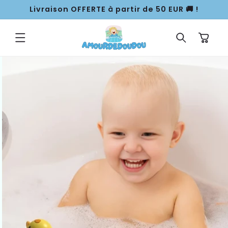
ET
Livraison OFFERTE à partir de 50 EUR 🚚 !
PASSER
AU
CONTENU
Panier
PASSER AUX
INFORMATIONS
PRODUITS