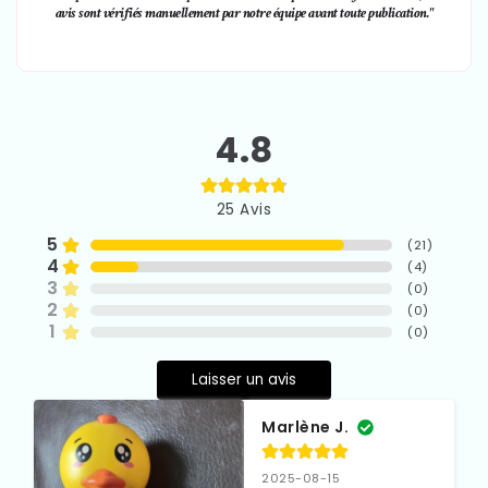
avis sont vérifiés manuellement par notre équipe avant toute publication."
4.8
25
Avis
5
(
21
)
4
(
4
)
3
(
0
)
2
(
0
)
1
(
0
)
Laisser un avis
Marlène J.
2025-08-15