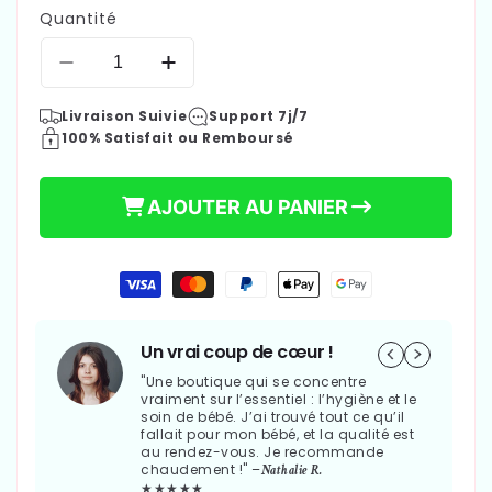
Quantité
Réduire
Augmenter
la
la
Livraison Suivie
Support 7j/7
quantité
quantité
100% Satisfait ou Remboursé
de
de
THERMOMÈTRE
THERMOMÈTRE
POUR
POUR
AJOUTER AU PANIER
LE
LE
BAIN
BAIN
-
-
29,90 €
Moyens
DEUFF™
DEUFF™
Prix
de
paiement
habituel
Un vrai coup de cœur !
"Une boutique qui se concentre
vraiment sur l’essentiel : l’hygiène et le
soin de bébé. J’ai trouvé tout ce qu’il
fallait pour mon bébé, et la qualité est
au rendez-vous. Je recommande
chaudement !" –
Nathalie R.
★★★★★