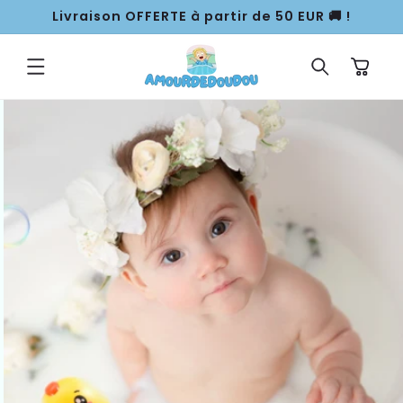
ET
Livraison OFFERTE à partir de 50 EUR 🚚 !
PASSER
AU
CONTENU
Panier
PASSER AUX
INFORMATIONS
PRODUITS