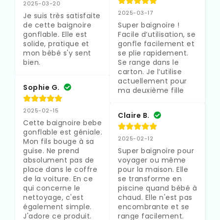
2025-03-20
2025-03-17
Je suis très satisfaite 
de cette baignoire 
Super baignoire ! 
gonflable. Elle est 
Facile d’utilisation, se 
solide, pratique et 
gonfle facilement et 
mon bébé s'y sent 
se plie rapidement. 
bien.
Se range dans le 
carton. Je l’utilise 
actuellement pour 
Sophie G.
ma deuxième fille
2025-02-15
Claire B.
Cette baignoire bebe 
gonflable est géniale. 
2025-02-12
Mon fils bouge à sa 
guise. Ne prend 
Super baignoire pour 
absolument pas de 
voyager ou même 
place dans le coffre 
pour la maison. Elle 
de la voiture. En ce 
se transforme en 
qui concerne le 
piscine quand bébé à 
nettoyage, c'est 
chaud. Elle n'est pas 
également simple. 
encombrante et se 
J'adore ce produit.
range facilement.