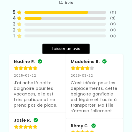
14
Avis
5
(
11
)
4
(
3
)
3
(
0
)
2
(
0
)
1
(
0
)
Laisser un avis
Nadine R.
Madeleine R.
2025-03-22
2025-03-22
J'ai acheté cette 
C'est idéale pour les 
baignoire pour les 
déplacements, cette 
vacances, elle est 
baignoire gonflable 
très pratique et ne 
est légère et facile à 
prend pas de place.
transporter. Ma fille 
s'amuse follement.
Josie R.
Rémy C.