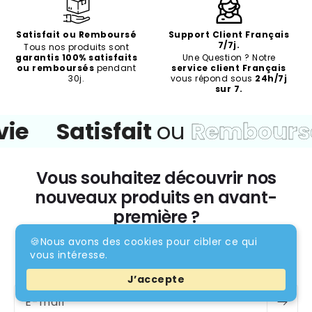
Satisfait ou Remboursé
Support Client Français
7/7j.
Tous nos produits sont
garantis 100% satisfaits
Une Question ? Notre
ou remboursés
pendant
service client Français
30j.
vous répond sous
24h/7j
sur 7.
Satisfait
ou
Remboursé
S
Vous souhaitez découvrir nos
nouveaux produits en avant-
première ?
🍪Nous avons des cookies pour cibler ce qui
Soyez le premier informé des nouvelles collections
vous intéresse.
et des offres exclusives.
J’accepte
E-mail