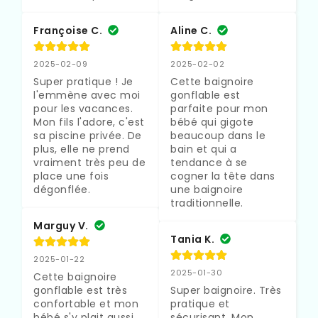
Françoise C.
Aline C.
2025-02-09
2025-02-02
Super pratique ! Je 
Cette baignoire 
l'emmène avec moi 
gonflable est 
pour les vacances. 
parfaite pour mon 
Mon fils l'adore, c'est 
bébé qui gigote 
sa piscine privée. De 
beaucoup dans le 
plus, elle ne prend 
bain et qui a 
vraiment très peu de 
tendance à se 
place une fois 
cogner la tête dans 
dégonflée.
une baignoire 
traditionnelle.
Marguy V.
Tania K.
2025-01-22
2025-01-30
Cette baignoire 
gonflable est très 
Super baignoire. Très 
confortable et mon 
pratique et 
bébé s'y plait aussi.  
sécurisant. Mon 