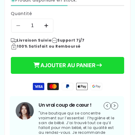
Quantité
Réduire
Augmenter
la
la
Livraison Suivie
Support 7j/7
quantité
quantité
100% Satisfait ou Remboursé
de
de
BAIGNOIRE
BAIGNOIRE
BEBE
BEBE
AJOUTER AU PANIER
GONFLABLE
GONFLABLE
-
-
LEMONSWIM™
LEMONSWIM™
Moyens
39,90 €
de
Prix
paiement
habituel
Un vrai coup de cœur !
"Une boutique qui se concentre
vraiment sur l’essentiel : l’hygiène et le
soin de bébé. J’ai trouvé tout ce qu’il
fallait pour mon bébé, et la qualité est
au rendez-vous. Je recommande