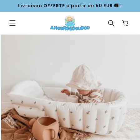
ET
Livraison OFFERTE à partir de 50 EUR 🚚 !
PASSER
AU
CONTENU
Panier
PASSER AUX
INFORMATIONS
PRODUITS