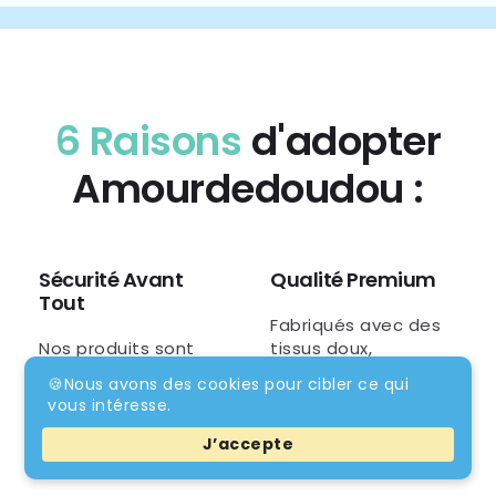
6 Raisons
d'adopter
Amourdedoudou :
Sécurité Avant
Qualité Premium
Tout
Fabriqués avec des
Nos produits sont
tissus doux,
certifiés et conçus
hypoallergéniques et
🍪Nous avons des cookies pour cibler ce qui
avec des matériaux
durables, parfaits
vous intéresse.
100% sûrs et non
pour la peau
toxiques pour
délicate des tout-
J’accepte
protéger votre bébé.
petits.