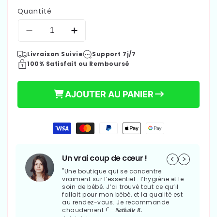
Quantité
Réduire
Augmenter
la
la
Livraison Suivie
Support 7j/7
quantité
quantité
100% Satisfait ou Remboursé
de
de
CAPE
CAPE
DE
DE
AJOUTER AU PANIER
BAIN
BAIN
BÉBÉ
BÉBÉ
-
-
Moyens
34,90 €
MISTY™
MISTY™
Prix
de
paiement
habituel
Un vrai coup de cœur !
"Une boutique qui se concentre
vraiment sur l’essentiel : l’hygiène et le
soin de bébé. J’ai trouvé tout ce qu’il
fallait pour mon bébé, et la qualité est
au rendez-vous. Je recommande
chaudement !" –
Nathalie R.