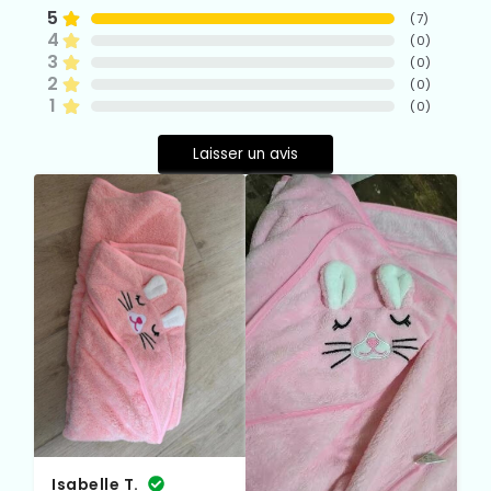
5
(
7
)
4
(
0
)
3
(
0
)
2
(
0
)
1
(
0
)
Laisser un avis
Isabelle T.