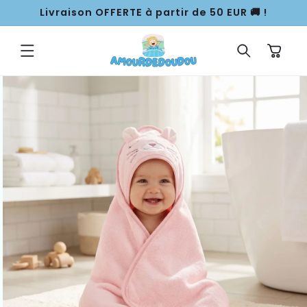
ET
Livraison OFFERTE à partir de 50 EUR 🚚 !
PASSER
AU
CONTENU
Panier
PASSER AUX
INFORMATIONS
PRODUITS